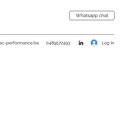
Whatsapp chat
Log In
ac-performance.be
0489572493